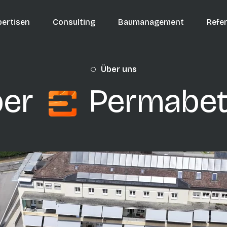
auptnavigation
pertisen
Consulting
Baumanagement
Refe
Über uns
ber
Permabet