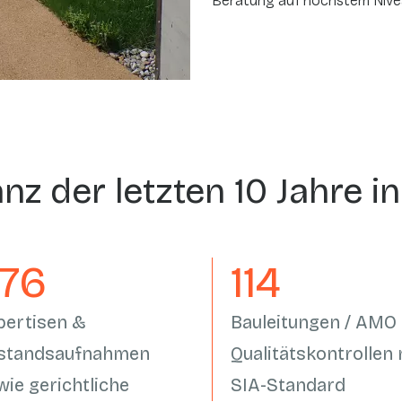
Beratung auf höchstem Nive
anz der letzten 10 Jahre i
558
133
pertisen &
Bauleitungen / AMO 
standsaufnahmen
Qualitätskontrollen
wie gerichtliche
SIA-Standard