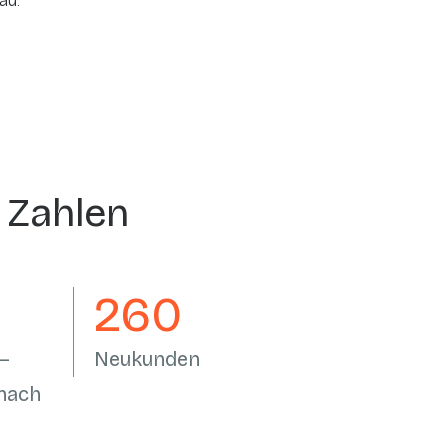
au.
n Zahlen
305
–
Neukunden
 nach