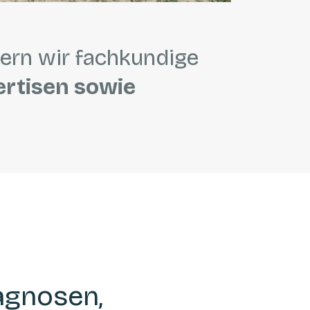
fern wir fachkundige
ertisen sowie
agnosen,