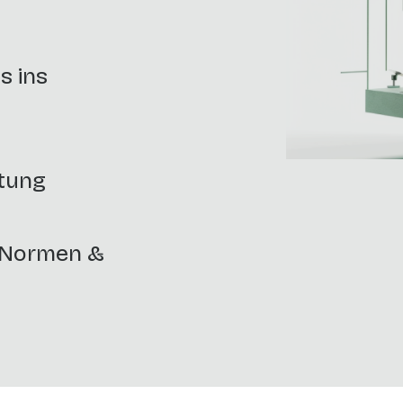
s ins
itung
r Normen &