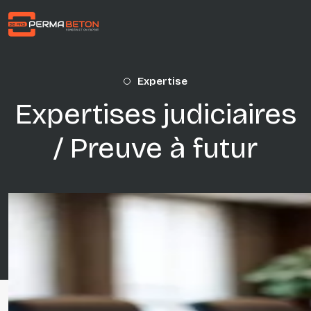
Aller au contenu principal
Expertise
Expertises judiciaires
/ Preuve à futur