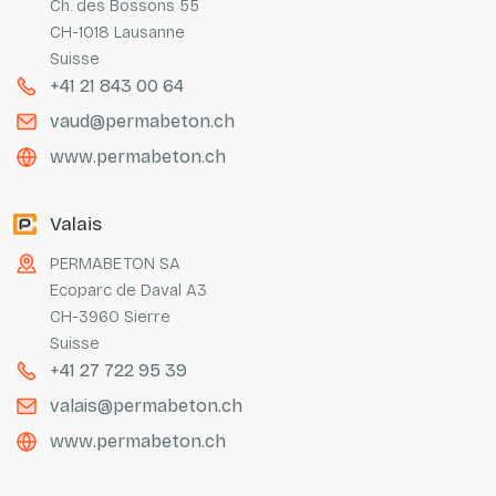
Ch. des Bossons 55
CH-1018 Lausanne
Suisse
+41 21 843 00 64
vaud@permabeton.ch
www.permabeton.ch
Valais
PERMABETON SA
Ecoparc de Daval A3
CH-3960 Sierre
Suisse
+41 27 722 95 39
valais@permabeton.ch
www.permabeton.ch